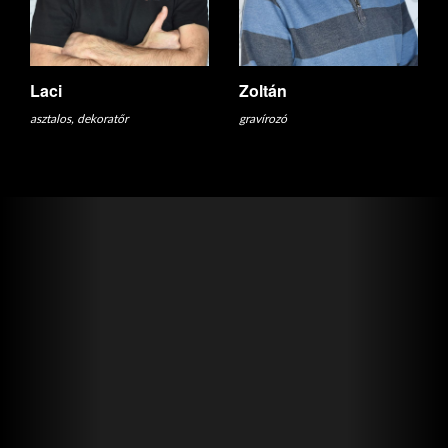
Laci
Zoltán
asztalos, dekoratőr
gravírozó