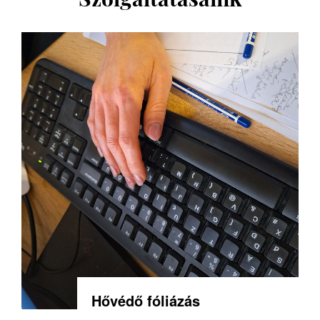
Hővédő fóliázás