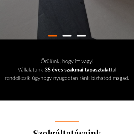
Örülünk, hogy itt vagy!
Vállalatunk
35 éves szakmai tapasztalat
tal
rendelkezik úgyhogy nyugodtan ránk bízhatod magad.
Szolgáltatásaink