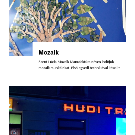
Mozaik
Szent Lúcia Mozaik Manufaktúra néven indítjuk
mozaik munkáinkat. Első egyedi technikával készült
munkánk a veszprémi Német Ház emlékművét
díszíti.