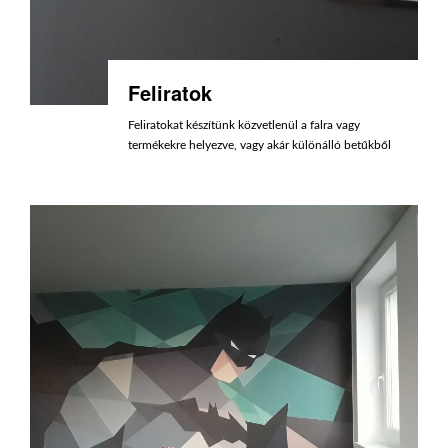
Feliratok
Feliratokat készítünk közvetlenül a falra vagy
termékekre helyezve, vagy akár különálló betűkből
kivágva és felragasztva, különböző technikákkal.