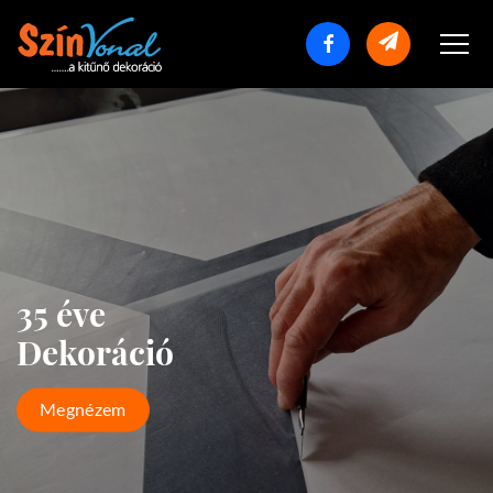
35 éve
Dekoráció
Megnézem