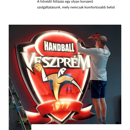
A hővédő fóliázás egy olyan korszerű
szolgáltatásunk, mely nemcsak komfortosabb belső
klímát, hanem jelentős energia-megtakarítást is
eredményez.