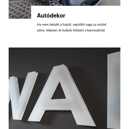
Autódekor
Ha nem tetszik a hajód, repülőd vagy az autód
színe, teljesen át tudjuk fóliázni a karosszériát
prémium minőségű 3D-s Car Wrapping Film
fóliával.