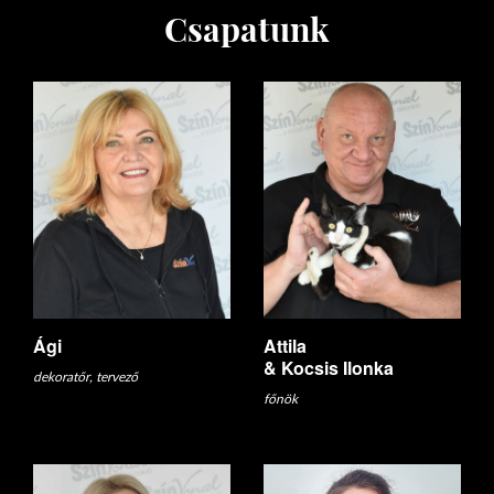
Csapatunk
Ági
Attila
& Kocsis Ilonka
dekoratőr, tervező
főnök