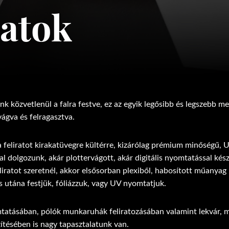
ratok
nk közvetlenül a falra festve, ez az egyik legősibb és legszebb m
vágva és felragasztva.
a feliratot kirakatüvegre kültérre, kizárólag prémium minőségű, U
 dolgozunk, akár plottervágott, akár digitális nyomtatással készí
liratot szeretnél, akkor elsősorban plexiből, habosított műanyag
és utána festjük, fóliázzuk, vagy UV nyomtatjuk.
tatásában, pólók munkaruhák feliratozásában valamint lekvár, m
ítésében is nagy tapasztalatunk van.