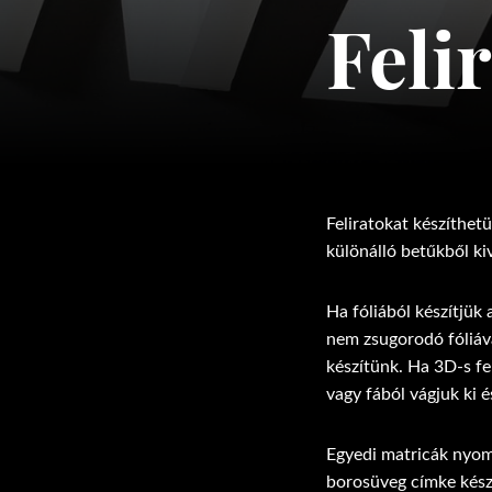
Feli
Feliratokat készíthetü
különálló betűkből ki
Ha fóliából készítjük 
nem zsugorodó fóliával
készítünk. Ha 3D-s fe
vagy fából vágjuk ki 
Egyedi matricák nyom
borosüveg címke kész