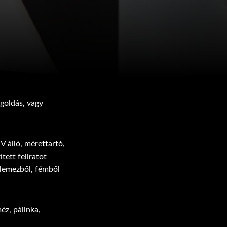
egoldás, vagy
V álló, mérettartó,
tett feliratot
 lemezből, fémből
éz, pálinka,