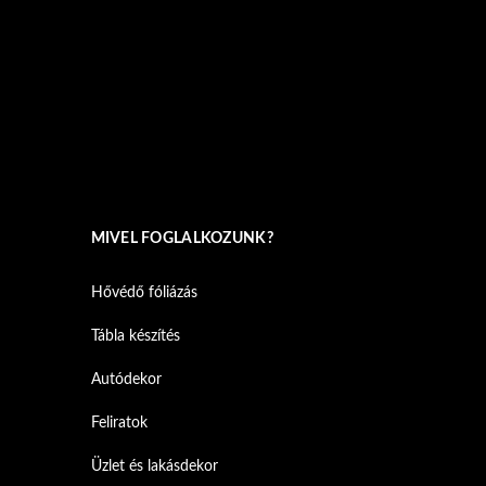
MIVEL FOGLALKOZUNK?
Hővédő fóliázás
Tábla készítés
Autódekor
Feliratok
Üzlet és lakásdekor