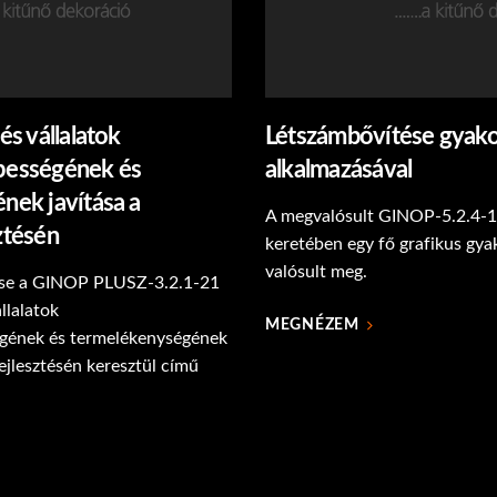
és vállalatok
Létszámbővítése gyak
pességének és
alkalmazásával
nek javítása a
A megvalósult GINOP-5.2.4-1
ztésén
keretében egy fő grafikus gy
valósult meg.
tése a GINOP PLUSZ-3.2.1-21
llalatok
MEGNÉZEM
gének és termelékenységének
ejlesztésén keresztül című