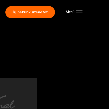
Írj nekünk üzenetet
Menü