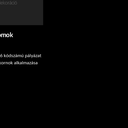
ornok
6 kódszámú pályázat
akornok alkalmazása