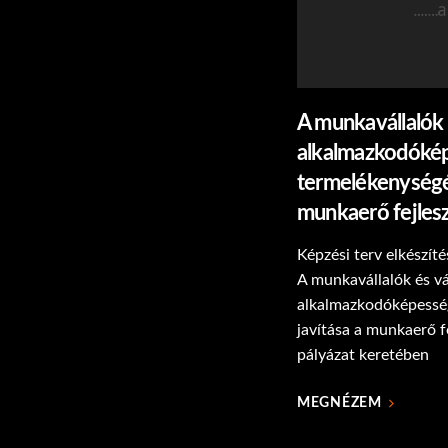
A munkavállalók 
alkalmazkodóké
termelékenységé
munkaerő fejles
Képzési terv elkészí
A munkavállalók és vá
alkalmazkodóképessé
javítása a munkaerő f
pályázat keretében
MEGNÉZEM