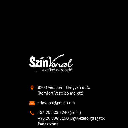
8200 Veszprém Házgyári út 5.
(Komfort Vastelep mellett)
szinvonal@gmail.com
+36 20 533 3240
(iroda)
+36 20 938 1150
(ügyvezető igazgató)
Panaszvonal